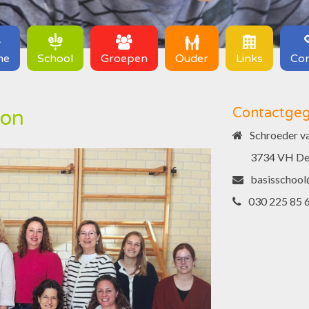
me
School
Groepen
Ouder
Links
Con
Contactge
eon
Schroeder va
3734 VH De
basisschool
030 225 85 