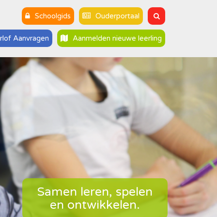
Schoolgids
Ouderportaal
rlof Aanvragen
Aanmelden nieuwe leerling
Samen leren, spelen
en ontwikkelen.