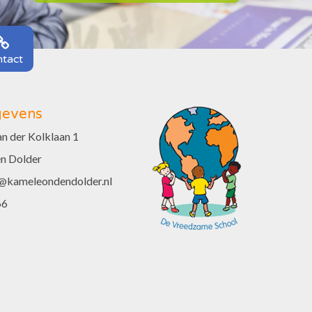
tact
gevens
n der Kolklaan 1
n Dolder
@kameleondendolder.nl
66